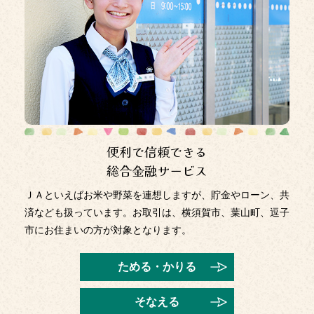
2025年11月14日
「お客さま本位の業務運営に関する取組方針」の改正につ
いて
2025年11月4日
「アンケートに答えてよこすか葉山の野菜を応援♪キャンペ
ーン」開催
2025年11月4日
便利で信頼できる
アンケートに答えてよこすか葉山の野菜を応援♪キャンペー
ン
総合金融サービス
2025年10月28日
ＪＡといえばお米や野菜を連想しますが、貯金やローン、共
令和8年度 農林施策要望のご案内
済なども扱っています。お取引は、横須賀市、葉山町、逗子
市にお住まいの方が対象となります。
2025年10月28日
法人のお客さまの新規口座開設について
ためる・かりる
2025年10月23日
そなえる
津久井浜観光農園『みかん狩り』開園中！