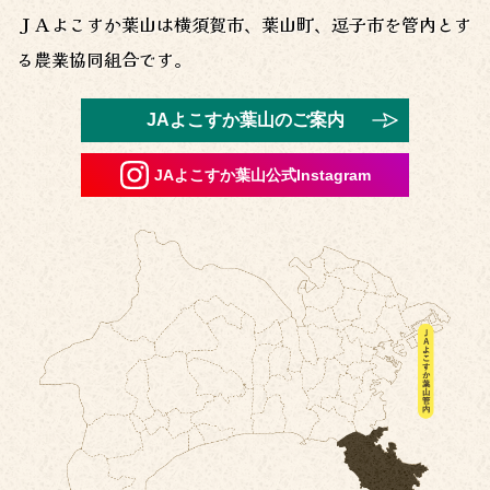
ＪＡよこすか葉山は横須賀市、葉山町、逗子市を管内とす
2026年6月15日
る農業協同組合です。
かながわブランドにも登録甘くてホクホク『こだわりかぼ
ちゃ』出荷中！
JAよこすか葉山のご案内
2026年6月10日
「ＪＡよこすか葉山 組合員感謝の集い」開催のお知らせ
JAよこすか葉山公式Instagram
（募集：６月２２日～）
2026年6月1日
6月15日（月）より2026サマーキャンペーン定期貯金が始
まります
2026年5月19日
株式配当金領収証の店頭での取扱停止について
2026年5月19日
定額小為証書・振替払出証書の取扱終了について
2026年4月28日