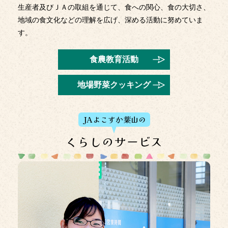
生産者及びＪＡの取組を通じて、食への関心、食の大切さ、
ありがとうございました！
地域の食文化などの理解を広げ、深める活動に努めていま
2025年11月28日
す。
【明日】「JAよこすか葉山３０周年農フェス」開催のご案
内
食農教育活動
2025年11月26日
地場野菜クッキング
整理券事前予約を締め切りました
2025年11月26日
JAよこすか葉山の
適用外農薬成分が検出された農産物の発生のお知らせとお
詫び ならびに当該農産物の自主回収について
くらしのサービス
2025年11月17日
整理券事前予約フォームを公開しました
2025年11月14日
組合員・利用者本位の業務運営に関する取組状況およびＫ
ＰＩ実績値の公表について