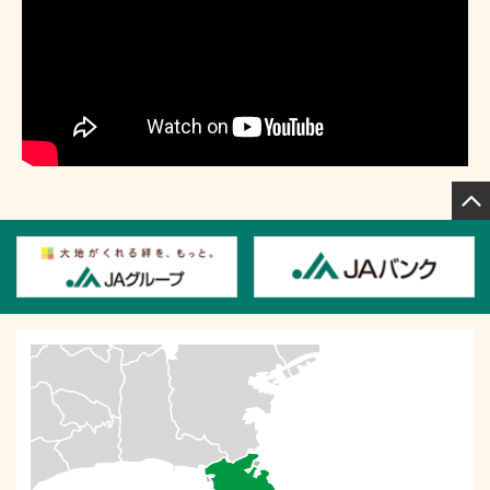
方式）利用規定」が令和７年１０月１日より改正されます
のでお知らせ致します。 改正後の規定につきましては
こちら
よりご覧頂けます。
2025年6月25日
信用事業諸手数料の改定について
2025年6月24日
全農の政府備蓄米の取扱いに関するお知らせ【６月１９日
現在】（外部サイトへ移動します）
2025年6月16日
「ＪＡよこすか葉山 ３０周年組合員感謝の集い」申込受
付を開始しました
2025年6月11日
就職面接＆相談会（久里浜コミュニティセンター）へ参加
します
2025年6月6日