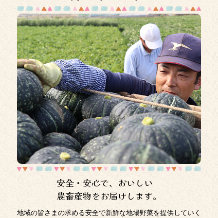
2026年1月13日
貯金規定の一部改正について
2026年1月13日
特殊詐欺被害の未然防止に向けた取組みについて
2026年1月9日
マネロン・金融犯罪対策にかかるトップメッセージ
2025年12月26日
津久井浜観光農園「いちご狩り」開園！
2025年12月26日
年末・年始営業のお知らせ
2025年12月5日
安全・安心で、おいしい
窓口でのカレンダー配布廃止のお知らせ
農畜産物をお届けします。
2025年12月3日
地域の皆さまの求める安全で新鮮な地場野菜を提供していく
イベント「農フェス」は終了しました。たくさんのご来場