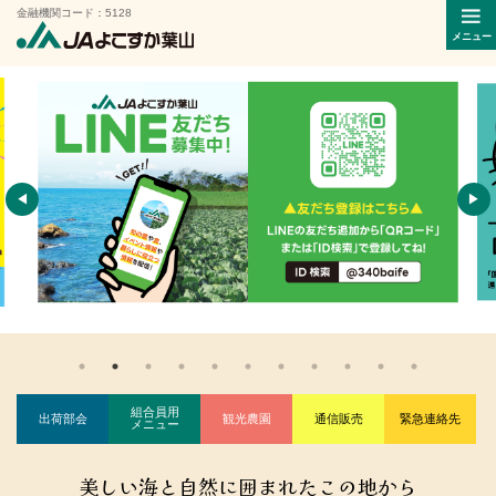
金融機関コード：5128
メニュー
◀
▶
組合員用
出荷部会
観光農園
通信販売
緊急連絡先
メニュー
美しい海と自然に囲まれたこの地から