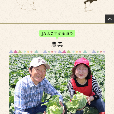
金融犯罪に対する注意および補償対応のお知らせについて
2026年4月17日
特殊詐欺被害防止に向けたATM利用限度額の変更のお知ら
せ
JAよこすか葉山の
2026年4月15日
農業
信用事業諸手数料の改定について
2026年3月30日
システム更改に伴うサービス一時休止のお知らせについて
2026年3月13日
投信・国債窓販に関する約款の一部改正について
2026年3月5日
JAネットバンク利用規定の一部改正について
2026年3月3日
特殊詐欺被害の未然防止に向けた取組みについて