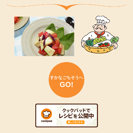
ＪＡネットバンク利用規定の一部改正について
2025年8月20日
すかなごっそ改装工事のお知らせ
2025年8月14日
第３１回通常総代会資料の一部訂正について
2025年8月14日
「ＪＡよこすか葉山 ３０周年組合員感謝の集い」一般利
用者の方の申込開始について（～8/24まで）
2025年8月13日
すかなごちそうへ
GO!
システム更改に伴うサービス一時休止のお知らせについて
2025年8月5日
かながわブランド「よこすか水なす」出荷盛ん！
2025年8月1日
直売所期間限定割引（ＪＡカード）について