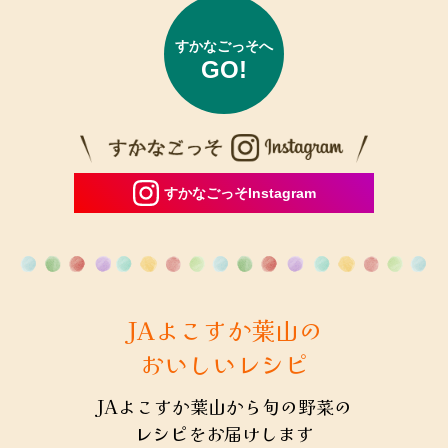
システム更改に伴うサービス一時休止のお知らせについて
2025年9月12日
すかなごっそへ
GO!
「ＪＡよこすか葉山３０周年 農フェス」を開催します
2025年9月12日
【本日】「JAよこすか葉山３０周年組合員感謝の集い」開
催のご案内
すかなごっそInstagram
2025年9月8日
FAX番号変更のお知らせ
2025年9月5日
台風に伴うすかなごっそ臨時休業のお知らせ
JAよこすか葉山の
2025年8月21日
おいしいレシピ
「JAよこすか葉山 30周年記念定期積金」募集終了のお知
らせ
JAよこすか葉山から旬の野菜の
2025年8月21日
レシピをお届けします