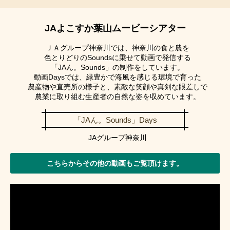
2025年7月31日
2025年農業機械展示予約会について
JAよこすか葉山ムービーシアター
2025年7月31日
ＪＡグループ神奈川では、神奈川の食と農を
津波警報解除に伴う営業再開のお知らせ
色とりどりのSoundsに乗せて動画で発信する
「JAん。Sounds」の制作をしています。
2025年7月30日
動画Daysでは、緑豊かで海風を感じる環境で育った
農産物や直売所の様子と、素敵な笑顔や真剣な眼差しで
JAバンクを装ったフィッシングメールにご注意ください
農業に取り組む生産者の自然な姿を収めています。
2025年7月25日
「JAん。Sounds」Days
「法人JAネットバンク利用規定」の一部改正について
JAグループ神奈川
2025年7月25日
「振込規定」の一部改正について
こちらからその他の動画もご覧頂けます。
2025年7月17日
「ＪＡデータ伝送サービス（AnserDATAPORT方式）利用
規定」の一部改正について
標記の件、「ＪＡデータ伝送サービス（AnserDATAPORT