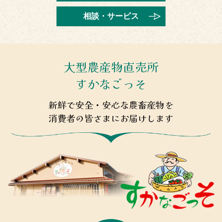
2025年10月21日
相談・サービス
投信・国債窓販に関する約款の一部改正について
2025年10月21日
長井海の手公園ソレイユの丘で11月29日に「ＪＡよこすか
大型農産物直売所
葉山３０周年農フェス」を開催！
すかなごっそ
2025年10月20日
新鮮で安全・安心な農畜産物を
11月4日(火)より2025ウィンターキャンペーン定期貯金が始
まります
消費者の皆さまにお届けします
2025年10月9日
ＪＡよこすか葉山３０周年 農フェス特設サイトをオープ
ンしました
2025年10月1日
貯金金利の改定について
2025年9月30日