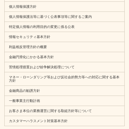
国際電話番号による特殊詐欺にご注意ください
個人情報保護方針
個人情報保護法等に基づく公表事項等に関するご案内
2025年4月11日
貯金規定の一部改正について
特定個人情報の利用目的の変更に係る公表
2025年3月21日
情報セキュリティ基本方針
特殊詐欺被害の未然防止に向けた取組みについて
利益相反管理方針の概要
2024年3月19日
金融円滑化にかかる基本方針
「ＩＣカード規定」「法人用ＩＣカード規定」「ＪＡキャ
苦情処理措置および紛争解決処理について
ッシュカード（ローンカード）規定」「ＪＡカード（一体
型）規定」の一部改正について
マネー・ローンダリング等および反社会的勢力等への対応に関する基本
方針
2024年3月19日
金融商品の勧誘方針
「ＡＰＩサービスに関する規定」の一部改正について
一般事業主行動計画
2025年3月14日
お客さま本位の業務運営に関する取組方針等について
電子インボイス閲覧システム利用規定の制定について
カスタマーハラスメント対策基本方針
「電子インボイス閲覧システム利用規定」につきまして、