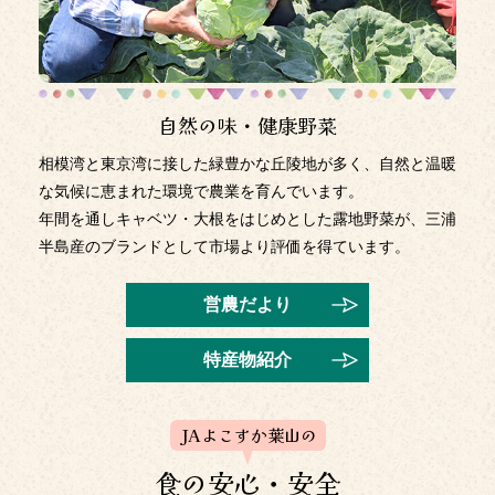
2026年2月25日
3月2日（火）より特別金利定期貯金が始まります
2026年2月9日
自然の味・健康野菜
短期プライムレートの改定について
相模湾と東京湾に接した緑豊かな丘陵地が多く、自然と温暖
2026年2月6日
な気候に恵まれた環境で農業を育んでいます。
「JAバンクアプリ プラス利用規定」および「JAバンクア
年間を通しキャベツ・大根をはじめとした露地野菜が、三浦
プリ プラス口座開設利用規定」の一部改正について
半島産のブランドとして市場より評価を得ています。
ＪＡバンクアプリ プラスに関する規定にかかる改正を令和
営農だより
8年4月20日（月）に予定しています。具体的な改正内容等
については、令和8年3月19日（木）以降にＪＡバンクアプ
リ プラス特設ページ（
特産物紹介
https://www.jabank.jp/ja/appplus/index.html
）をご参照ください。
JAよこすか葉山の
2026年1月13日
すかなごっそ出張販売のお知らせ
食の安心・安全