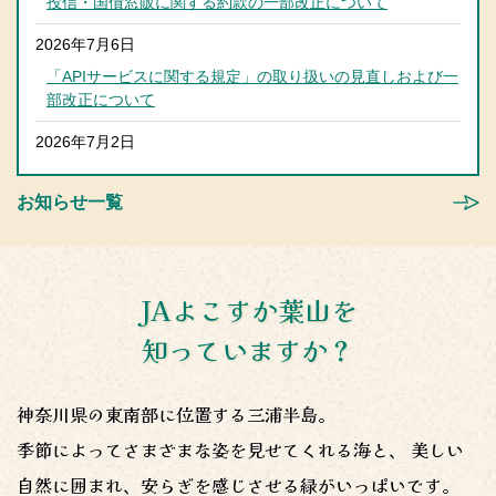
投信・国債窓販に関する約款の一部改正について
2026年7月6日
「APIサービスに関する規定」の取り扱いの見直しおよび一
部改正について
2026年7月2日
第３２回通常総代会資料の訂正について
お知らせ一覧
2026年7月1日
高額な現出金・振込時の警察への通報について
2026年6月26日
JAよこすか葉山を
台風に伴うすかなごっそ臨時休業のお知らせ
知っていますか？
2026年6月18日
デビットカード取引規定の一部改正について
神奈川県の東南部に位置する三浦半島。
2026年6月15日
季節によってさまざまな姿を見せてくれる海と、
美しい
京急沿線食材を使用した地産地消オリジナルメニュー開
自然に囲まれ、安らぎを感じさせる緑がいっぱいです。
催！