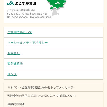
横須賀市肥料価格高騰対策支援金のご案内
よこすか葉山農業協同組合
〒239-0831 横須賀市久里浜1-17-10
2025年5月29日
TEL:046-838-5000 FAX:046-838-5001
６月２日（月）より夏の農業応援定期貯金が始まります
2025年5月1日
ご利用にあたって
ＪＡよこすか葉山 設立３０周年特設サイトをオープンし
ソーシャルメディアポリシー
ました
2025年4月30日
お問合せ
緊急連絡先「詐欺被害に遭った場合」を追加いたしました
緊急連絡先
2025年4月30日
リンク
システム更改に伴うサービス一時休止のお知らせについて
2025年4月23日
マネロン・金融犯罪対策にかかるトップメッセージ
令和5年金融商品取引法等改正法の一部施行に伴う関係約款
預貯金等の不正な払戻しへのJAバンクの対応について
の一部改正について
金融犯罪関連
2025年4月14日