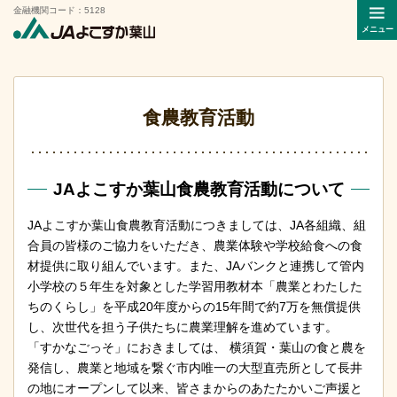
金融機関コード：5128
メニュー
食農教育活動
JAよこすか葉山食農教育活動について
JAよこすか葉山食農教育活動につきましては、JA各組織、組
合員の皆様のご協力をいただき、農業体験や学校給食への食
材提供に取り組んでいます。また、JAバンクと連携して管内
小学校の５年生を対象とした学習用教材本「農業とわたした
ちのくらし」を平成20年度からの15年間で約7万を無償提供
し、次世代を担う子供たちに農業理解を進めています。
「すかなごっそ」におきましては、 横須賀・葉山の食と農を
発信し、農業と地域を繋ぐ市内唯一の大型直売所として長井
の地にオープンして以来、皆さまからのあたたかいご声援と