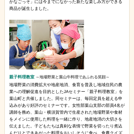
かなごっそ」には今までになかった新たな楽しみ方ができる
商品が誕生しました。
親子料理教室
～地場野菜と葉山牛料理であふれる笑顔～
地場野菜の消費拡大や地産地消、食育を普及し地域住民の農
業への理解促進を目的としたJAセミナー「親子料理教室」を
葉山町と共催しました。同セミナーは、毎回定員を超える申
込みがあり好評のセミナーです。女性部葉山支部の部員4名が
講師を務め、葉山・横須賀管内で生産された地場野菜や食材
をメインに使用した料理を一緒に作り、地産地消の大切さを
伝えました。子どもたちは真剣な表情で野菜を切ったり煮込
んだりとできあがった料理をおいしそうに食べ、食農クイズ