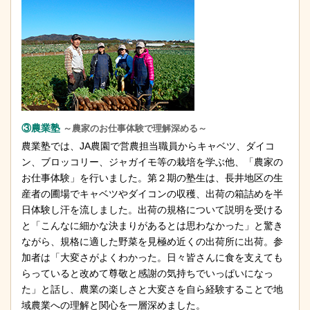
③農業塾
～農家のお仕事体験で理解深める～
農業塾では、JA農園で営農担当職員からキャベツ、ダイコ
ン、ブロッコリー、ジャガイモ等の栽培を学ぶ他、「農家の
お仕事体験」を行いました。第２期の塾生は、長井地区の生
産者の圃場でキャベツやダイコンの収穫、出荷の箱詰めを半
日体験し汗を流しました。出荷の規格について説明を受ける
と「こんなに細かな決まりがあるとは思わなかった」と驚き
ながら、規格に適した野菜を見極め近くの出荷所に出荷。参
加者は「大変さがよくわかった。日々皆さんに食を支えても
らっていると改めて尊敬と感謝の気持ちでいっぱいになっ
た」と話し、農業の楽しさと大変さを自ら経験することで地
域農業への理解と関心を一層深めました。