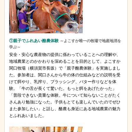
①親子でふれあい酪農体験
～よこすか唯一の牧場で地産地消を
学ぶ～
安全・安心な農産物の提供に係わっていることへの理解や、
地域農業とのかかわりを深めることを目的として、よこすか
関口牧場（横須賀市長坂）で「親子酪農体験」を実施しまし
た。参加者は、関口さんから牛の体の仕組みなどの説明を受
けて餌やり、乳搾り、ブラッシング、バター作りなどを体
験。「牛の舌が長くて驚いた。もっと餌をあげたかった」
「普段できない貴重な体験。牛について知らないことがたく
さんあり勉強になった。子供もとても楽しんでいたのでぜひ
また参加したい」と話し、酪農も身近にある地域農業の魅力
とふれあいました。