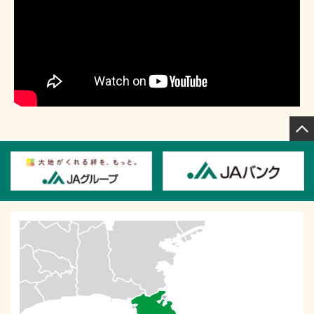
方式）利用規定」が令和７年１０月１日より改正されます
のでお知らせ致します。 改正後の規定につきましては
こちら
よりご覧頂けます。
2025年6月25日
信用事業諸手数料の改定について
2025年6月24日
全農の政府備蓄米の取扱いに関するお知らせ【６月１９日
現在】（外部サイトへ移動します）
2025年6月16日
「ＪＡよこすか葉山 ３０周年組合員感謝の集い」申込受
付を開始しました
2025年6月11日
就職面接＆相談会（久里浜コミュニティセンター）へ参加
します
2025年6月6日