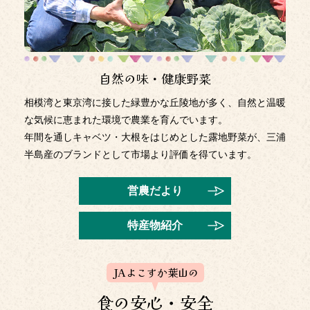
2026年2月25日
3月2日（火）より特別金利定期貯金が始まります
2026年2月9日
自然の味・健康野菜
短期プライムレートの改定について
相模湾と東京湾に接した緑豊かな丘陵地が多く、自然と温暖
2026年2月6日
な気候に恵まれた環境で農業を育んでいます。
「JAバンクアプリ プラス利用規定」および「JAバンクア
年間を通しキャベツ・大根をはじめとした露地野菜が、三浦
プリ プラス口座開設利用規定」の一部改正について
半島産のブランドとして市場より評価を得ています。
ＪＡバンクアプリ プラスに関する規定にかかる改正を令和
営農だより
8年4月20日（月）に予定しています。具体的な改正内容等
については、令和8年3月19日（木）以降にＪＡバンクアプ
リ プラス特設ページ（
特産物紹介
https://www.jabank.jp/ja/appplus/index.html
）をご参照ください。
JAよこすか葉山の
2026年1月13日
すかなごっそ出張販売のお知らせ
食の安心・安全