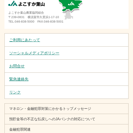
横須賀市肥料価格高騰対策支援金のご案内
よこすか葉山農業協同組合
〒239-0831 横須賀市久里浜1-17-10
2025年5月29日
TEL:046-838-5000 FAX:046-838-5001
６月２日（月）より夏の農業応援定期貯金が始まります
2025年5月1日
ご利用にあたって
ＪＡよこすか葉山 設立３０周年特設サイトをオープンし
ソーシャルメディアポリシー
ました
2025年4月30日
お問合せ
緊急連絡先「詐欺被害に遭った場合」を追加いたしました
緊急連絡先
2025年4月30日
リンク
システム更改に伴うサービス一時休止のお知らせについて
2025年4月23日
マネロン・金融犯罪対策にかかるトップメッセージ
令和5年金融商品取引法等改正法の一部施行に伴う関係約款
預貯金等の不正な払戻しへのJAバンクの対応について
の一部改正について
金融犯罪関連
2025年4月14日