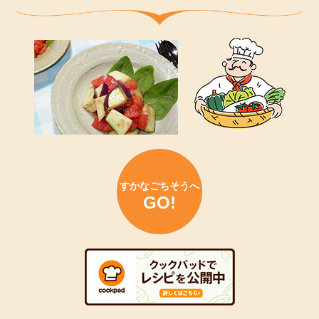
ＪＡネットバンク利用規定の一部改正について
2025年8月20日
すかなごっそ改装工事のお知らせ
2025年8月14日
第３１回通常総代会資料の一部訂正について
2025年8月14日
「ＪＡよこすか葉山 ３０周年組合員感謝の集い」一般利
用者の方の申込開始について（～8/24まで）
2025年8月13日
すかなごちそうへ
GO!
システム更改に伴うサービス一時休止のお知らせについて
2025年8月5日
かながわブランド「よこすか水なす」出荷盛ん！
2025年8月1日
直売所期間限定割引（ＪＡカード）について