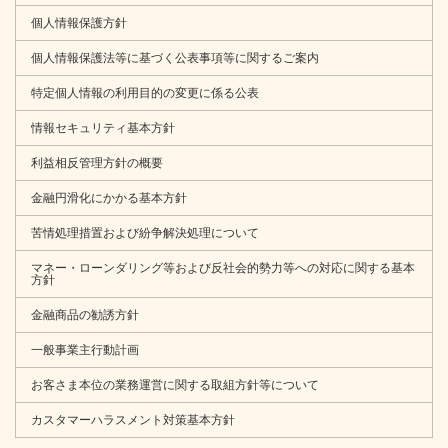
国際電話番号による特殊詐欺にご注意ください
個人情報保護方針
個人情報保護法等に基づく公表事項等に関するご案内
2025年4月11日
貯金規定の一部改正について
特定個人情報の利用目的の変更に係る公表
2025年3月21日
情報セキュリティ基本方針
特殊詐欺被害の未然防止に向けた取組みについて
利益相反管理方針の概要
2024年3月19日
金融円滑化にかかる基本方針
「ＩＣカード規定」「法人用ＩＣカード規定」「ＪＡキャ
苦情処理措置および紛争解決処理について
ッシュカード（ローンカード）規定」「ＪＡカード（一体
型）規定」の一部改正について
マネー・ローンダリング等および反社会的勢力等への対応に関する基本
方針
2024年3月19日
金融商品の勧誘方針
「ＡＰＩサービスに関する規定」の一部改正について
一般事業主行動計画
2025年3月14日
お客さま本位の業務運営に関する取組方針等について
電子インボイス閲覧システム利用規定の制定について
カスタマーハラスメント対策基本方針
「電子インボイス閲覧システム利用規定」につきまして、