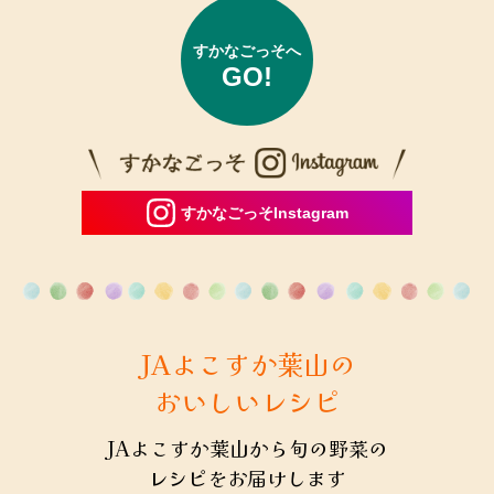
システム更改に伴うサービス一時休止のお知らせについて
2025年9月12日
すかなごっそへ
GO!
「ＪＡよこすか葉山３０周年 農フェス」を開催します
2025年9月12日
【本日】「JAよこすか葉山３０周年組合員感謝の集い」開
催のご案内
すかなごっそInstagram
2025年9月8日
FAX番号変更のお知らせ
2025年9月5日
台風に伴うすかなごっそ臨時休業のお知らせ
JAよこすか葉山の
2025年8月21日
おいしいレシピ
「JAよこすか葉山 30周年記念定期積金」募集終了のお知
らせ
JAよこすか葉山から旬の野菜の
2025年8月21日
レシピをお届けします