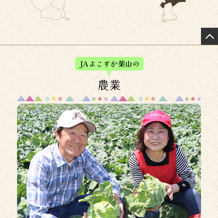
金融犯罪に対する注意および補償対応のお知らせについて
2026年4月17日
特殊詐欺被害防止に向けたATM利用限度額の変更のお知ら
せ
JAよこすか葉山の
2026年4月15日
農業
信用事業諸手数料の改定について
2026年3月30日
システム更改に伴うサービス一時休止のお知らせについて
2026年3月13日
投信・国債窓販に関する約款の一部改正について
2026年3月5日
JAネットバンク利用規定の一部改正について
2026年3月3日
特殊詐欺被害の未然防止に向けた取組みについて