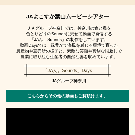
2025年7月31日
2025年農業機械展示予約会について
JAよこすか葉山ムービーシアター
2025年7月31日
ＪＡグループ神奈川では、神奈川の食と農を
津波警報解除に伴う営業再開のお知らせ
色とりどりのSoundsに乗せて動画で発信する
「JAん。Sounds」の制作をしています。
2025年7月30日
動画Daysでは、緑豊かで海風を感じる環境で育った
農産物や直売所の様子と、素敵な笑顔や真剣な眼差しで
JAバンクを装ったフィッシングメールにご注意ください
農業に取り組む生産者の自然な姿を収めています。
2025年7月25日
「JAん。Sounds」Days
「法人JAネットバンク利用規定」の一部改正について
JAグループ神奈川
2025年7月25日
「振込規定」の一部改正について
こちらからその他の動画もご覧頂けます。
2025年7月17日
「ＪＡデータ伝送サービス（AnserDATAPORT方式）利用
規定」の一部改正について
標記の件、「ＪＡデータ伝送サービス（AnserDATAPORT