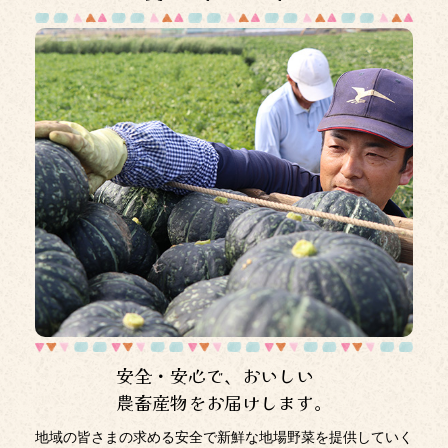
2026年1月13日
貯金規定の一部改正について
2026年1月13日
特殊詐欺被害の未然防止に向けた取組みについて
2026年1月9日
マネロン・金融犯罪対策にかかるトップメッセージ
2025年12月26日
津久井浜観光農園「いちご狩り」開園！
2025年12月26日
年末・年始営業のお知らせ
2025年12月5日
安全・安心で、おいしい
窓口でのカレンダー配布廃止のお知らせ
農畜産物をお届けします。
2025年12月3日
地域の皆さまの求める安全で新鮮な地場野菜を提供していく
イベント「農フェス」は終了しました。たくさんのご来場