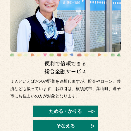
2025年11月14日
「お客さま本位の業務運営に関する取組方針」の改正につ
いて
2025年11月4日
「アンケートに答えてよこすか葉山の野菜を応援♪キャンペ
ーン」開催
2025年11月4日
便利で信頼できる
アンケートに答えてよこすか葉山の野菜を応援♪キャンペー
ン
総合金融サービス
2025年10月28日
ＪＡといえばお米や野菜を連想しますが、貯金やローン、共
令和8年度 農林施策要望のご案内
済なども扱っています。お取引は、横須賀市、葉山町、逗子
市にお住まいの方が対象となります。
2025年10月28日
法人のお客さまの新規口座開設について
ためる・かりる
2025年10月23日
そなえる
津久井浜観光農園『みかん狩り』開園中！