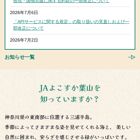
投信・国債窓販に関する約款の一部改正について
2026年7月6日
「APIサービスに関する規定」の取り扱いの見直しおよび一
部改正について
2026年7月2日
第３２回通常総代会資料の訂正について
お知らせ一覧
2026年7月1日
高額な現出金・振込時の警察への通報について
2026年6月26日
JAよこすか葉山を
台風に伴うすかなごっそ臨時休業のお知らせ
知っていますか？
2026年6月18日
デビットカード取引規定の一部改正について
神奈川県の東南部に位置する三浦半島。
2026年6月15日
季節によってさまざまな姿を見せてくれる海と、
美しい
京急沿線食材を使用した地産地消オリジナルメニュー開
自然に囲まれ、安らぎを感じさせる緑がいっぱいです。
催！