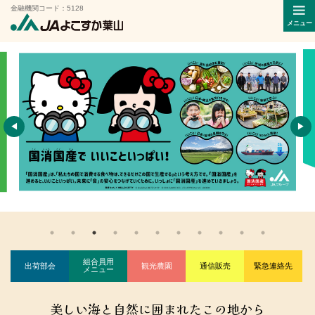
金融機関コード：5128
メニュー
◀
▶
組合員用
出荷部会
観光農園
通信販売
緊急連絡先
メニュー
美しい海と自然に囲まれたこの地から