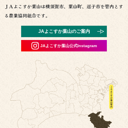
ＪＡよこすか葉山は横須賀市、葉山町、逗子市を管内とす
2026年6月15日
る農業協同組合です。
かながわブランドにも登録甘くてホクホク『こだわりかぼ
ちゃ』出荷中！
JAよこすか葉山のご案内
2026年6月10日
「ＪＡよこすか葉山 組合員感謝の集い」開催のお知らせ
JAよこすか葉山公式Instagram
（募集：６月２２日～）
2026年6月1日
6月15日（月）より2026サマーキャンペーン定期貯金が始
まります
2026年5月19日
株式配当金領収証の店頭での取扱停止について
2026年5月19日
定額小為証書・振替払出証書の取扱終了について
2026年4月28日