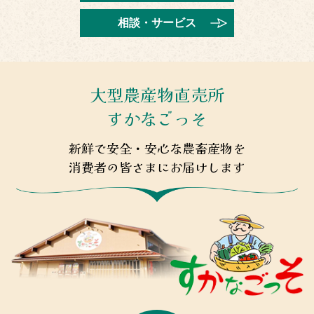
2025年10月21日
相談・サービス
投信・国債窓販に関する約款の一部改正について
2025年10月21日
長井海の手公園ソレイユの丘で11月29日に「ＪＡよこすか
大型農産物直売所
葉山３０周年農フェス」を開催！
すかなごっそ
2025年10月20日
新鮮で安全・安心な農畜産物を
11月4日(火)より2025ウィンターキャンペーン定期貯金が始
まります
消費者の皆さまにお届けします
2025年10月9日
ＪＡよこすか葉山３０周年 農フェス特設サイトをオープ
ンしました
2025年10月1日
貯金金利の改定について
2025年9月30日