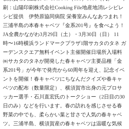
刷：山陽印刷株式会社Cooking File地産地消レシピレ
シピ提供 伊勢原協同病院 栄養室みんなあつまれ！
三浦半島の本春キャベツ『金系201号』を食べよう！
JA全農かながわ3月29日（土）・3月30日（日） 11
時〜16時横浜ランドマークプラザ1階サカタのタネ ガ
ーデンスクエア無料イベント主催開催日場所入場料
㈱サカタのタネが開発した春キャベツ主要品種「金
系201号」が今年で発売から60周年を迎え、記念イベ
ントを開催！春キャベツにちなんだクイズや春キャ
ベツの配布（数量限定）、横須賀市出身の元プロサ
ッカー選手・石川直宏氏のトークショー（2日目の30
日のみ）などを行います。春の訪れを感じさせる春
野菜の中でも、柔らかい葉と甘さで人気の春キャベ
ツ。三浦半島、横須賀産の春キャベツは温暖な気候