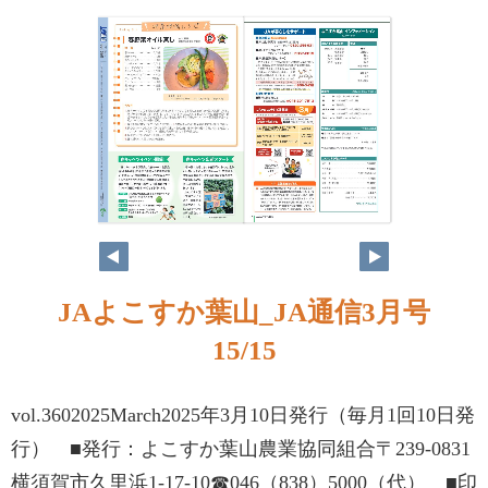
JAよこすか葉山_JA通信3月号
15/15
vol.3602025March2025年3月10日発行（毎月1回10日発
行） ■発行：よこすか葉山農業協同組合〒239-0831
横須賀市久里浜1-17-10☎046（838）5000（代） ■印