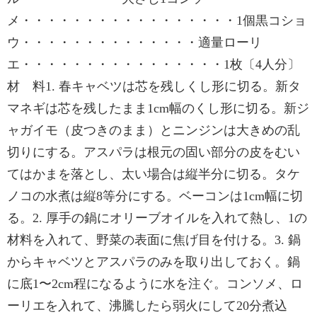
メ・・・・・・・・・・・・・・・・・1個黒コショ
ウ・・・・・・・・・・・・・・適量ローリ
エ・・・・・・・・・・・・・・・・1枚〔4人分〕
材 料1. 春キャベツは芯を残しくし形に切る。新タ
マネギは芯を残したまま1cm幅のくし形に切る。新ジ
ャガイモ（皮つきのまま）とニンジンは大きめの乱
切りにする。アスパラは根元の固い部分の皮をむい
てはかまを落とし、太い場合は縦半分に切る。タケ
ノコの水煮は縦8等分にする。ベーコンは1cm幅に切
る。2. 厚手の鍋にオリーブオイルを入れて熱し、1の
材料を入れて、野菜の表面に焦げ目を付ける。3. 鍋
からキャベツとアスパラのみを取り出しておく。鍋
に底1〜2cm程になるように水を注ぐ。コンソメ、ロ
ーリエを入れて、沸騰したら弱火にして20分煮込