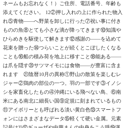
ネームもお忘れなく！）ご住所、電話番号、年齢も
添えてください。 12②押し入れの上に作られた物入
れ⑤青物――へ野菜を卸しに行った⑦祝い事に付き
ものの魚⑧とても小さな滴が降ってきます⑩知識や
ひらめきを駆使して解きます⑫感謝の――を込めて
花束を贈った⑭つらいことが続くとこぼしたくなる
ことも⑯船の積み荷を地上に移すこと⑱能ある――
は爪を隠す⑳サツマイモには食物――が豊富に含ま
れます ㉑陰暦10月の異称①野山の散策を楽しむレ
ジャー②鶏肉の部位の一つ。羽の一部です③イノシ
シを家畜化したもの④沖縄にいる飛べない鳥、⑥南
米にある南北に細長い国⑨定規に刻まれているもの
⑪アイボリーとも呼ばれる淡い黄白色⑬スマートフ
ォンにはさまざまなデータ⑮軽くて硬い金属。元素
記号はTi⑰ギョーザや中華まんの中身をこう呼⑲漢