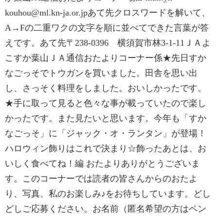
kouhou@ml.kn-ja.or.jpあて先クロスワードを解いて、
A→Fの二重ワクの文字を順に並べてできた言葉が答
えです。あて先〒238-0396 横須賀市林3-1-11ＪＡよ
こすか葉山ＪＡ通信おたよりコーナー係★先日すか
なごっそでトウガンを買いました。田舎を思い出
し、さっそく料理をしました。おいしかったです。
★手に取って見ると色々な事が載っていたので楽し
かったです。また見たいと思います。今年も「すか
なごっそ」に「ジャック・オ・ランタン」が登場！
ハロウィン飾りはこれで決まり☆飾ったあとは、お
いしく食べてね！編 おたよりありがとうございま
す。このコーナーでは読者の皆さんからのおたよ
り、写真、私のお楽しみ♪をお待ちしています。どし
どしご応募ください。お名前（匿名希望の方はペン