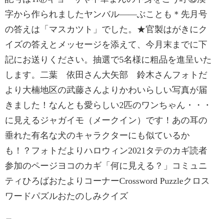
字から作られましたヤンバル――ぶことも＊先月号
の答えは「マスカツト」でした。★官製はがきにク
イズの答えとメッセージを添えて、今月末までに下
記にお送りください。抽選で5名様に粗品を進呈いた
します。二葉 依田さん大矢部 鈴木さんフォトだ
より大楠地区の武藤さんよりかわいらしい写真が届
きました！なんとも愛らしい2匹のワンちゃん・・・
に見えるジャガイモ（メークイン）です！あの耳の
垂れた有名な犬のキャラクターにも似ているか
も！？フォトだよりハロウィン2021タテのカギ読者
参加のページヨコのカギ「何に見える？」コミュニ
ティひろばおたよりコーナーCrossword Puzzleクロス
ワードパズルおたのしみクイズ