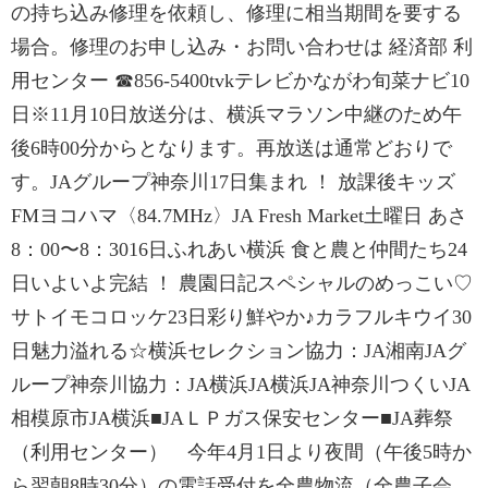
の持ち込み修理を依頼し、修理に相当期間を要する
場合。修理のお申し込み・お問い合わせは 経済部 利
用センター ☎856-5400tvkテレビかながわ旬菜ナビ10
日※11月10日放送分は、横浜マラソン中継のため午
後6時00分からとなります。再放送は通常どおりで
す。JAグループ神奈川17日集まれ ！ 放課後キッズ
FMヨコハマ〈84.7MHz〉JA Fresh Market土曜日 あさ
8：00〜8：3016日ふれあい横浜 食と農と仲間たち24
日いよいよ完結 ！ 農園日記スペシャルのめっこい♡
サトイモコロッケ23日彩り鮮やか♪カラフルキウイ30
日魅力溢れる☆横浜セレクション協力：JA湘南JAグ
ループ神奈川協力：JA横浜JA横浜JA神奈川つくいJA
相模原市JA横浜■JAＬＰガス保安センター■JA葬祭
（利用センター） 今年4月1日より夜間（午後5時か
ら翌朝8時30分）の電話受付を全農物流（全農子会