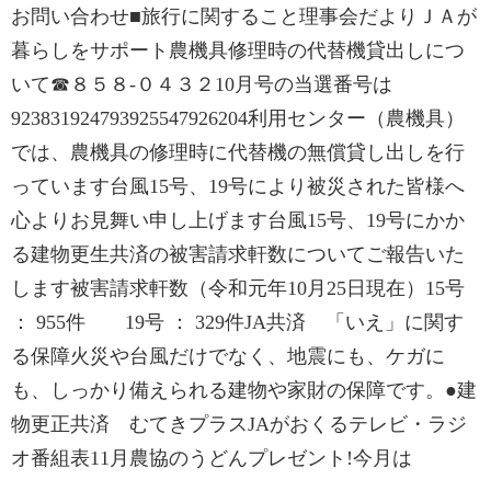
お問い合わせ■旅行に関すること理事会だよりＪＡが
暮らしをサポート農機具修理時の代替機貸出しにつ
いて☎８５８-０４３２10月号の当選番号は
923831924793925547926204利用センター（農機具）
では、農機具の修理時に代替機の無償貸し出しを行
っています台風15号、19号により被災された皆様へ
心よりお見舞い申し上げます台風15号、19号にかか
る建物更生共済の被害請求軒数についてご報告いた
します被害請求軒数（令和元年10月25日現在）15号
： 955件 19号 ： 329件JA共済 「いえ」に関す
る保障火災や台風だけでなく、地震にも、ケガに
も、しっかり備えられる建物や家財の保障です。●建
物更正共済 むてきプラスJAがおくるテレビ・ラジ
オ番組表11月農協のうどんプレゼント!今月は