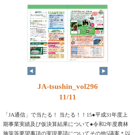
JA-tsushin_vol296
11/11
「JA通信」で当たる！ 当たる！！15●平成31年度上
期事業実績及び仮決算結果について●令和2年度農林
施策等要望事項の実現要請についてその他5議案＊以