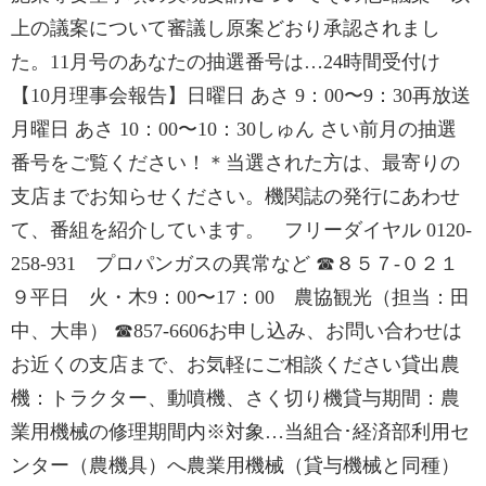
上の議案について審議し原案どおり承認されまし
た。11月号のあなたの抽選番号は…24時間受付け
【10月理事会報告】日曜日 あさ 9：00〜9：30再放送
月曜日 あさ 10：00〜10：30しゅん さい前月の抽選
番号をご覧ください！＊当選された方は、最寄りの
支店までお知らせください。機関誌の発行にあわせ
て、番組を紹介しています。 フリーダイヤル 0120-
258-931 プロパンガスの異常など ☎８５７-０２１
９平日 火・木9：00〜17：00 農協観光（担当：田
中、大串） ☎857-6606お申し込み、お問い合わせは
お近くの支店まで、お気軽にご相談ください貸出農
機：トラクター、動噴機、さく切り機貸与期間：農
業用機械の修理期間内※対象…当組合･経済部利用セ
ンター（農機具）へ農業用機械（貸与機械と同種）