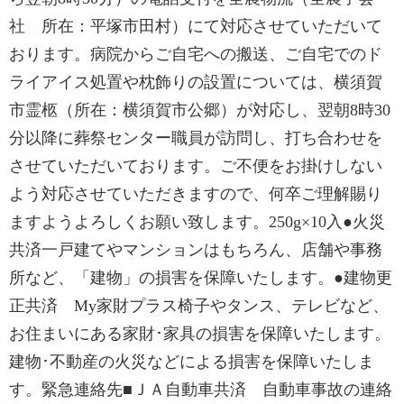
社 所在：平塚市田村）にて対応させていただいて
おります。病院からご自宅への搬送、ご自宅でのド
ライアイス処置や枕飾りの設置については、横須賀
市霊柩（所在：横須賀市公郷）が対応し、翌朝8時30
分以降に葬祭センター職員が訪問し、打ち合わせを
させていただいております。ご不便をお掛けしない
よう対応させていただきますので、何卒ご理解賜り
ますようよろしくお願い致します。250g×10入●火災
共済一戸建てやマンションはもちろん、店舗や事務
所など、「建物」の損害を保障いたします。●建物更
正共済 My家財プラス椅子やタンス、テレビなど、
お住まいにある家財･家具の損害を保障いたします。
建物･不動産の火災などによる損害を保障いたしま
す。緊急連絡先■ＪＡ自動車共済 自動車事故の連絡