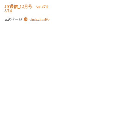
J
A
通
信
_
1
2
月
号
v
o
l
2
7
4
5/14
元のページ
../index.html#5