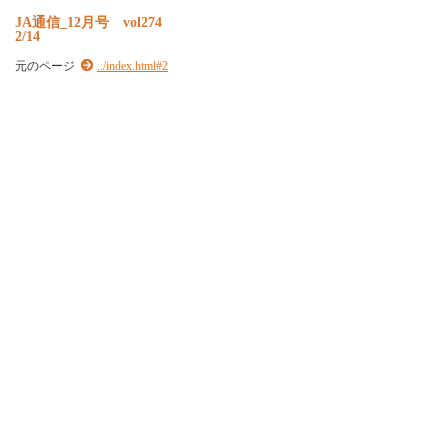
J
A
通
信
_
1
2
月
号
v
o
l
2
7
4
2/14
元のページ
../index.html#2