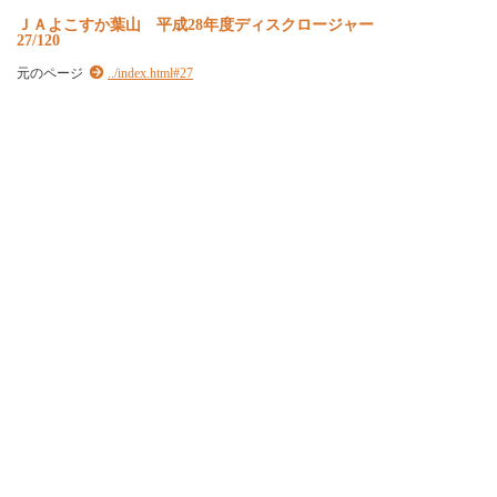
Ｊ
Ａ
よ
こ
す
か
葉
山
平
成
2
8
年
度
デ
ィ
ス
ク
ロ
ー
ジ
ャ
ー
27/120
元のページ
../index.html#27