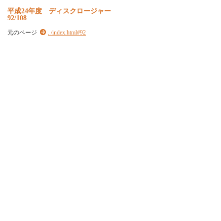
平
成
2
4
年
度
デ
ィ
ス
ク
ロ
ー
ジ
ャ
ー
92/108
元のページ
../index.html#92