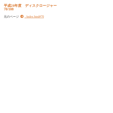
平
成
2
4
年
度
デ
ィ
ス
ク
ロ
ー
ジ
ャ
ー
70/108
元のページ
../index.html#70