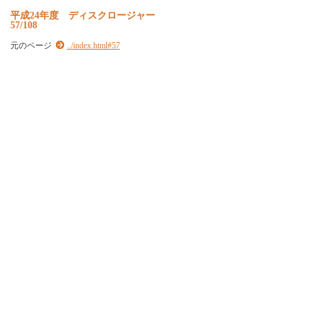
平
成
2
4
年
度
デ
ィ
ス
ク
ロ
ー
ジ
ャ
ー
57/108
元のページ
../index.html#57