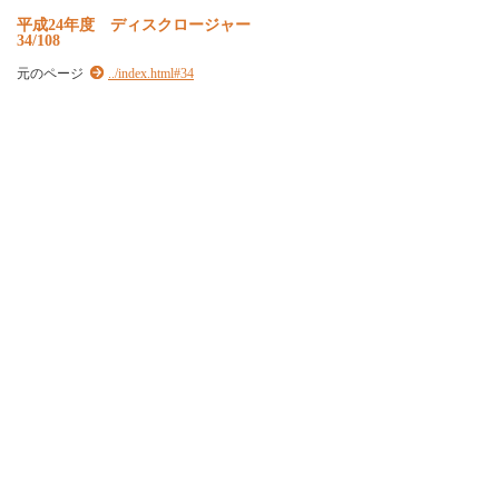
平
成
2
4
年
度
デ
ィ
ス
ク
ロ
ー
ジ
ャ
ー
34/108
元のページ
../index.html#34