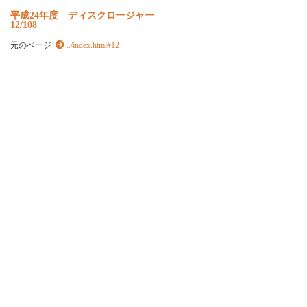
平
成
2
4
年
度
デ
ィ
ス
ク
ロ
ー
ジ
ャ
ー
12/108
元のページ
../index.html#12