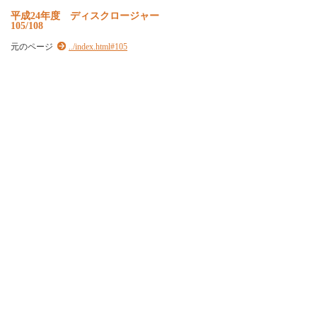
平
成
2
4
年
度
デ
ィ
ス
ク
ロ
ー
ジ
ャ
ー
105/108
元のページ
../index.html#105